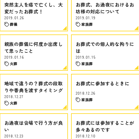
突然主人を癌で亡くし、大
お葬式、お通夜におけるお
変だったお葬式！
坊様の対応について
2019.01.26
2019.01.19
葬儀
家族葬
親族の葬儀に何度か出席し
お葬式での個人的な拘りに
て思ったこと
は
2019.01.16
2019.01.15
火葬
家族葬
地域で違うの？葬式の段取
お葬式に参加するときに
りや香典を渡すタイミング
2018.12.26
2018.12.27
家族葬
火葬
お通夜は会場で行う方が良
お葬式には参加することが
い
多々あるのです
2018.12.23
2018.12.10