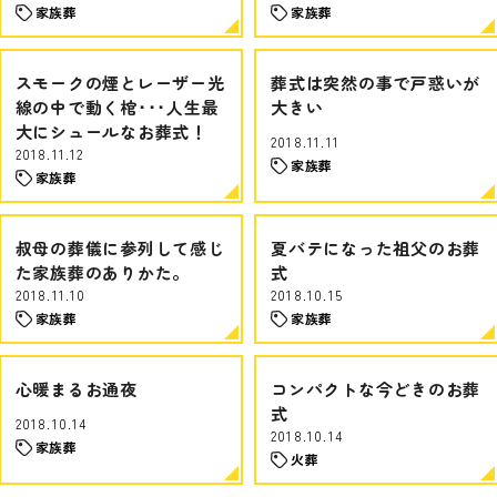
家族葬
家族葬
スモークの煙とレーザー光
葬式は突然の事で戸惑いが
線の中で動く棺･･･人生最
大きい
大にシュールなお葬式！
2018.11.11
2018.11.12
家族葬
家族葬
叔母の葬儀に参列して感じ
夏バテになった祖父のお葬
た家族葬のありかた。
式
2018.11.10
2018.10.15
家族葬
家族葬
心暖まるお通夜
コンパクトな今どきのお葬
式
2018.10.14
2018.10.14
家族葬
火葬