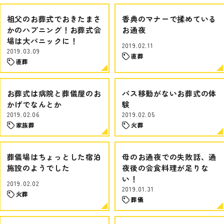
祖父のお葬式でおきたまさ
香典のマナーで揉めている
かのハプニング！お葬式会
お通夜
場は大パニックに！
2019.02.11
2019.03.09
直葬
直葬
お葬式は病院と葬儀屋のお
バス移動がないお葬式の体
かげでなんとか
験
2019.02.06
2019.02.05
家族葬
火葬
葬儀場はちょっとした宿泊
母のお通夜での失敗話、通
施設のようでした
夜後の会食料理が足りな
い！
2019.02.02
2019.01.31
火葬
葬儀