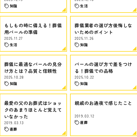
知識
生活
もしもの時に備える！葬儀
葬儀業者の選び方後悔しな
用パールの準備
いためのポイント
2025.11.27
2025.11.26
生活
知識
葬儀に最適なパールの見分
パールの選び方で差をつけ
け方とは？品質と信頼性
る！葬儀での品格
2025.10.28
2025.10.22
知識
知識
最愛の父のお葬式はショッ
親戚のお通夜で感じたこと
クのあまりほとんど覚えて
いなかった
2019.03.12
直葬
2019.03.13
直葬