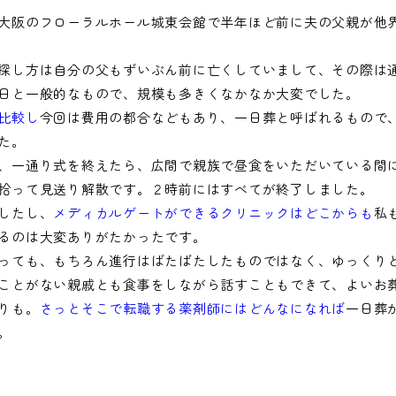
大阪のフローラルホール城東会館で半年ほど前に夫の父親が他
探し方は自分の父もずいぶん前に亡くしていまして、その際は
日と一般的なもので、規模も多きくなかなか大変でした。
比較し
今回は費用の都合などもあり、一日葬と呼ばれるもので
た。
、一通り式を終えたら、広間で親族で昼食をいただいている間
拾って見送り解散です。２時前にはすべてが終了しました。
したし、
メディカルゲートができるクリニックはどこからも
私
るのは大変ありがたかったです。
っても、もちろん進行はばたばたしたものではなく、ゆっくり
ことがない親戚とも食事をしながら話すこともできて、よいお
りも。
さっとそこで転職する薬剤師にはどんなになれば
一日葬
。