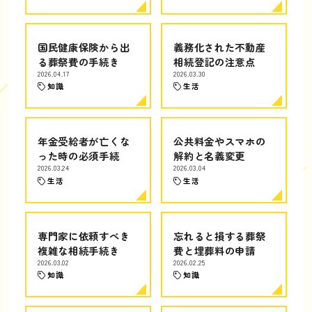
国民健康保険から出
義務化された不動産
る葬祭費の手続き
相続登記の注意点
2026.04.17
2026.03.30
知識
生活
年金受給者が亡くな
公共料金やスマホの
った時の必須手続
解約と名義変更
2026.03.24
2026.03.04
生活
生活
専門家に依頼すべき
忘れると損する葬祭
複雑な相続手続き
費と埋葬料の申請
2026.03.02
2026.02.25
知識
知識