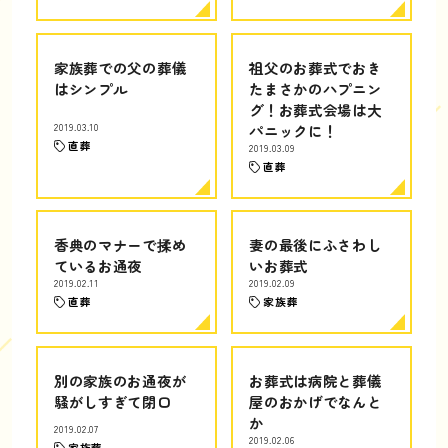
家族葬での父の葬儀
祖父のお葬式でおき
はシンプル
たまさかのハプニン
グ！お葬式会場は大
2019.03.10
パニックに！
直葬
2019.03.09
直葬
香典のマナーで揉め
妻の最後にふさわし
ているお通夜
いお葬式
2019.02.11
2019.02.09
直葬
家族葬
別の家族のお通夜が
お葬式は病院と葬儀
騒がしすぎて閉口
屋のおかげでなんと
か
2019.02.07
2019.02.06
家族葬