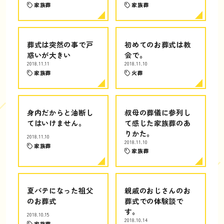
家族葬
家族葬
葬式は突然の事で戸
初めてのお葬式は教
惑いが大きい
会で。
2018.11.11
2018.11.10
家族葬
火葬
身内だからと油断し
叔母の葬儀に参列し
てはいけません。
て感じた家族葬のあ
りかた。
2018.11.10
2018.11.10
家族葬
家族葬
夏バテになった祖父
親戚のおじさんのお
のお葬式
葬式での体験談で
す。
2018.10.15
2018.10.14
家族葬