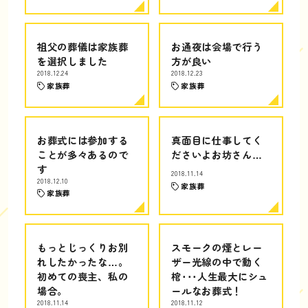
祖父の葬儀は家族葬
お通夜は会場で行う
を選択しました
方が良い
2018.12.24
2018.12.23
家族葬
家族葬
お葬式には参加する
真面目に仕事してく
ことが多々あるので
ださいよお坊さん…
す
2018.11.14
2018.12.10
家族葬
家族葬
もっとじっくりお別
スモークの煙とレー
れしたかったな…。
ザー光線の中で動く
初めての喪主、私の
棺･･･人生最大にシュ
場合。
ールなお葬式！
2018.11.14
2018.11.12