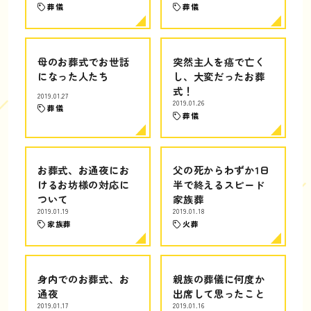
葬儀
葬儀
母のお葬式でお世話
突然主人を癌で亡く
になった人たち
し、大変だったお葬
式！
2019.01.27
2019.01.26
葬儀
葬儀
お葬式、お通夜にお
父の死からわずか1日
けるお坊様の対応に
半で終えるスピード
ついて
家族葬
2019.01.19
2019.01.18
家族葬
火葬
身内でのお葬式、お
親族の葬儀に何度か
通夜
出席して思ったこと
2019.01.17
2019.01.16