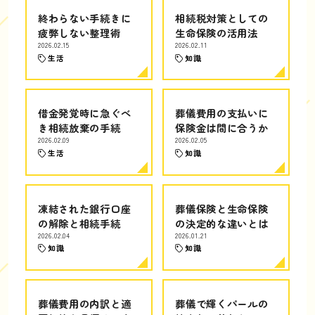
終わらない手続きに
相続税対策としての
疲弊しない整理術
生命保険の活用法
2026.02.15
2026.02.11
生活
知識
借金発覚時に急ぐべ
葬儀費用の支払いに
き相続放棄の手続
保険金は間に合うか
2026.02.09
2026.02.05
生活
知識
凍結された銀行口座
葬儀保険と生命保険
の解除と相続手続
の決定的な違いとは
2026.02.04
2026.01.21
知識
知識
葬儀費用の内訳と適
葬儀で輝くパールの