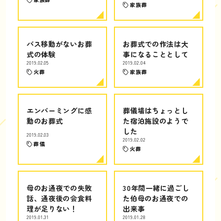
家族葬
バス移動がないお葬
お葬式での作法は大
式の体験
事になることとして
2019.02.05
2019.02.04
火葬
家族葬
エンバーミングに感
葬儀場はちょっとし
動のお葬式
た宿泊施設のようで
した
2019.02.03
2019.02.02
葬儀
火葬
母のお通夜での失敗
30年間一緒に過ごし
話、通夜後の会食料
た伯母のお通夜での
理が足りない！
出来事
2019.01.31
2019.01.28