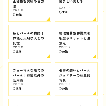
正価格を見極める方
慎ましい美しさ
法
2026.01.17
2026.01.20
生活
知識
私とパールの物語！
地域密着型葬儀業者
葬儀と大切な人との
を選ぶメリットと注
記憶
意点
2025.12.27
2025.12.19
生活
知識
フォーマルな場での
弔事の装いとパール
パール！葬儀以外の
ジュエリーの歴史的
活用術
背景
2025.12.18
2025.12.12
生活
知識