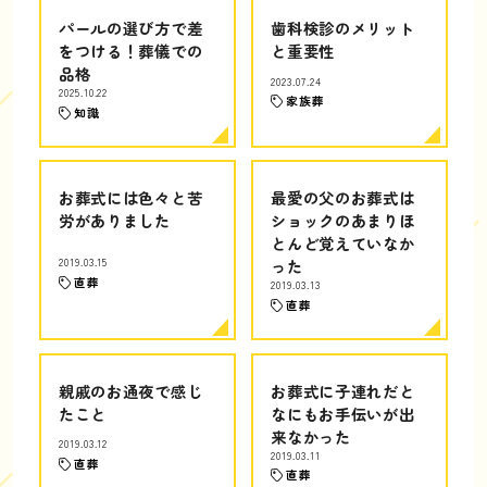
パールの選び方で差
歯科検診のメリット
をつける！葬儀での
と重要性
品格
2023.07.24
2025.10.22
家族葬
知識
お葬式には色々と苦
最愛の父のお葬式は
労がありました
ショックのあまりほ
とんど覚えていなか
2019.03.15
った
直葬
2019.03.13
直葬
親戚のお通夜で感じ
お葬式に子連れだと
たこと
なにもお手伝いが出
来なかった
2019.03.12
2019.03.11
直葬
直葬