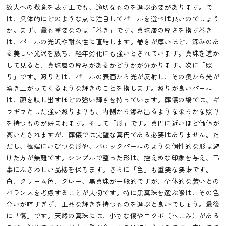
故人への敬意を表す上でも、適切なものを選ぶ必要があります。で
は、具体的にどのような点に注目してパールを選べば良いのでしょう
か。まず、最も重要なのは「巻き」です。真珠層の厚さを指す巻き
は、パールの光沢や耐久性に直結します。巻きが厚いほど、深みのあ
る美しい光沢を放ち、経年劣化にも強いとされています。真珠を透か
して見ると、真珠層の厚みがあるかどうかが分かります。次に「照
り」です。照りとは、パールの表面から光が反射し、その奥から光が
湧き上がってくるような輝きのことを指します。照りが良いパール
は、顔を映し出すほどの強い輝きを持っています。葬儀の場では、ギ
ラギラとした強い照りよりも、内側から滲み出るような柔らかな照り
を持つものが好まれます。そして「形」です。真円に近いほど価値が
高いとされますが、葬儀では完璧な真円である必要はありません。た
だし、極端にいびつな形や、バロックパールのような個性的な形は避
けた方が無難です。シンプルで整った形は、控えめな印象を与え、弔
事にふさわしい品格を保ちます。さらに「色」も重要な要素です。
白、クリーム色、グレー、黒真珠が一般的ですが、全体的な装いとの
バランスを考慮することが大切です。特に黒真珠を選ぶ際は、その色
合いが暗すぎず、上品な輝きを持つものを選ぶと良いでしょう。最後
に「傷」です。天然の真珠には、小さな傷やエクボ（へこみ）がある