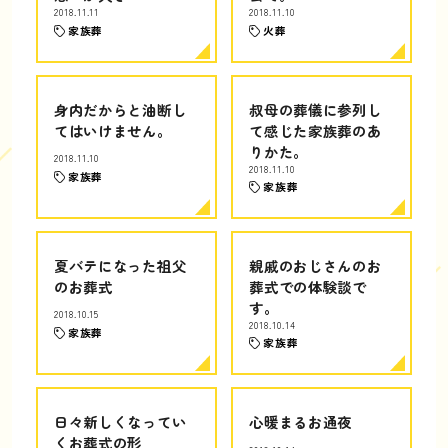
2018.11.11
2018.11.10
家族葬
火葬
身内だからと油断し
叔母の葬儀に参列し
てはいけません。
て感じた家族葬のあ
りかた。
2018.11.10
2018.11.10
家族葬
家族葬
夏バテになった祖父
親戚のおじさんのお
のお葬式
葬式での体験談で
す。
2018.10.15
2018.10.14
家族葬
家族葬
日々新しくなってい
心暖まるお通夜
くお葬式の形