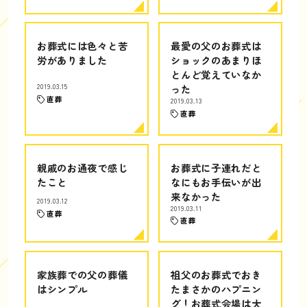
お葬式には色々と苦
最愛の父のお葬式は
労がありました
ショックのあまりほ
とんど覚えていなか
2019.03.15
った
直葬
2019.03.13
直葬
親戚のお通夜で感じ
お葬式に子連れだと
たこと
なにもお手伝いが出
来なかった
2019.03.12
2019.03.11
直葬
直葬
家族葬での父の葬儀
祖父のお葬式でおき
はシンプル
たまさかのハプニン
グ！お葬式会場は大