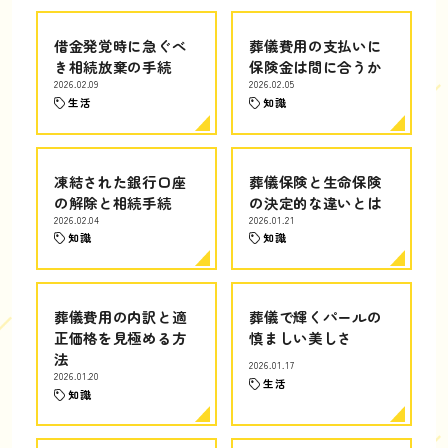
借金発覚時に急ぐべ
葬儀費用の支払いに
き相続放棄の手続
保険金は間に合うか
2026.02.09
2026.02.05
生活
知識
凍結された銀行口座
葬儀保険と生命保険
の解除と相続手続
の決定的な違いとは
2026.02.04
2026.01.21
知識
知識
葬儀費用の内訳と適
葬儀で輝くパールの
正価格を見極める方
慎ましい美しさ
法
2026.01.17
2026.01.20
生活
知識