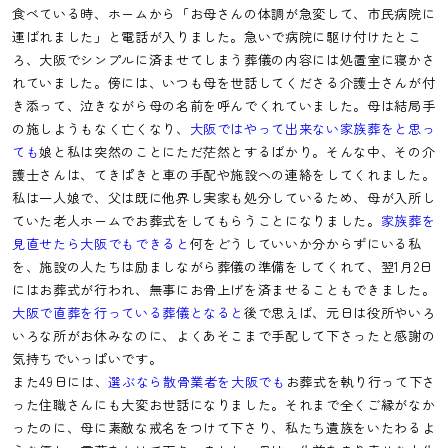
食べている時、ホームから「お母さんの体調が急変して、市民病院に
運ばれました」と電話が入りました。急いで病院に駆け付けたとこ
ろ、大阪でシンプルに済ませてしまう葬儀の内容には処置室に寝かさ
れていました。傍には、いつも母を世話してくださる介護士さんが付
き添って、泣きながら母の名前を呼んでくれていました。母は結局手
の施しようもなく亡くなり、
大阪ではやって出来ない家族葬をと思っ
ても
娘と私は突然のことにただ茫然とするばかり。そんな中、その介
護士さんは、てきぱきと車の手配や施設への連絡をしてくれました。
私は一人娘で、父は既に他界し実家も処分しているため、母が入所し
ていた老人ホームでお葬式をしてもらうことになりました。
家族葬を
見直せたら大阪でもできると
何をどうしていいか分からずにいる私
を、施設の人たちは励ましながら葬儀の準備をしてくれて、翌1月2日
にはお葬式が行われ、無事にお骨上げを済ませることもできました。
大阪で直葬を行っている葬儀となると
後で思えば、元日は役所やいろ
いろな所がお休みなのに、よくあそこまで手配して下さったと感謝の
気持ちでいっぱいです。
また49日には、
選ぶなら散骨業者を大阪でも
お葬式を執り行って下さ
った住職さんにも大変お世話になりました。それまで全くご縁がなか
ったのに、母に素敵な戒名をつけて下さり、私たち遺族をいたわるよ