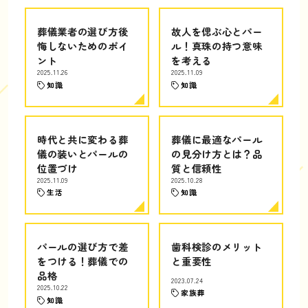
葬儀業者の選び方後
故人を偲ぶ心とパー
悔しないためのポイ
ル！真珠の持つ意味
ント
を考える
2025.11.26
2025.11.09
知識
知識
時代と共に変わる葬
葬儀に最適なパール
儀の装いとパールの
の見分け方とは？品
位置づけ
質と信頼性
2025.11.09
2025.10.28
生活
知識
パールの選び方で差
歯科検診のメリット
をつける！葬儀での
と重要性
品格
2023.07.24
2025.10.22
家族葬
知識