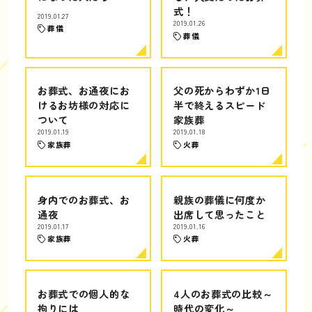
式！
2019.01.27
2019.01.26
葬儀
葬儀
お葬式、お通夜にお
父の死からわずか1日
けるお坊様の対応に
半で終えるスピード
ついて
家族葬
2019.01.19
2019.01.18
家族葬
火葬
身内でのお葬式、お
親族の葬儀に何度か
通夜
出席して思ったこと
2019.01.17
2019.01.16
家族葬
火葬
お葬式での個人的な
4人のお葬式の比較～
拘りには
時代の変化～