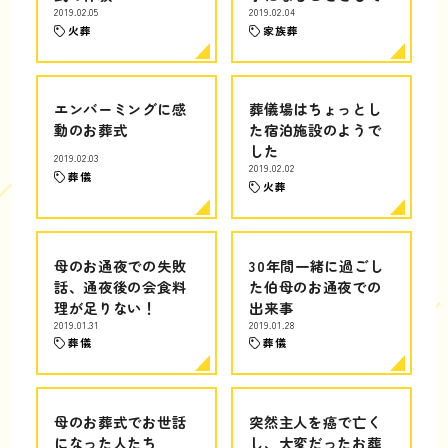
2019.02.05
2019.02.04
火葬
家族葬
エンバーミングに感
葬儀場はちょっとし
動のお葬式
た宿泊施設のようで
した
2019.02.03
2019.02.02
葬儀
火葬
母のお通夜での失敗
30年間一緒に過ごし
話、通夜後の会食料
た伯母のお通夜での
理が足りない！
出来事
2019.01.31
2019.01.28
葬儀
葬儀
母のお葬式でお世話
突然主人を癌で亡く
になった人たち
し、大変だったお葬