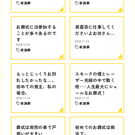
家族葬
家族葬
お葬式には参加する
真面目に仕事してく
ことが多々あるので
ださいよお坊さん…
す
2018.11.14
2018.12.10
家族葬
家族葬
もっとじっくりお別
スモークの煙とレー
れしたかったな…。
ザー光線の中で動く
初めての喪主、私の
棺･･･人生最大にシュ
場合。
ールなお葬式！
2018.11.14
2018.11.12
家族葬
家族葬
葬式は突然の事で戸
初めてのお葬式は教
惑いが大きい
会で。