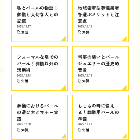
私とパールの物語！
地域密着型葬儀業者
葬儀と大切な人との
を選ぶメリットと注
記憶
意点
2025.12.27
2025.12.19
生活
知識
フォーマルな場での
弔事の装いとパール
パール！葬儀以外の
ジュエリーの歴史的
活用術
背景
2025.12.18
2025.12.12
生活
知識
葬儀におけるパール
もしもの時に備え
の選び方とマナー実
る！葬儀用パールの
践
準備
2025.12.08
2025.11.27
知識
生活