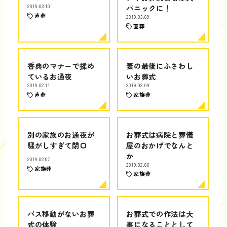
2019.03.10
パニックに！
直葬
2019.03.09
直葬
香典のマナーで揉め
妻の最後にふさわし
ているお通夜
いお葬式
2019.02.11
2019.02.09
直葬
家族葬
別の家族のお通夜が
お葬式は病院と葬儀
騒がしすぎて閉口
屋のおかげでなんと
か
2019.02.07
2019.02.06
家族葬
家族葬
バス移動がないお葬
お葬式での作法は大
式の体験
事になることとして